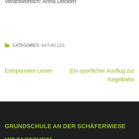
Verantwortlich: Anna Deckert
CATEGORIES:
AKTUELLES
Beitragsnavigation
Entspanntes Lesen
Ein sportlicher Ausflug zur
Kegelbahn
GRUNDSCHULE AN DER SCHÄFERWIESE