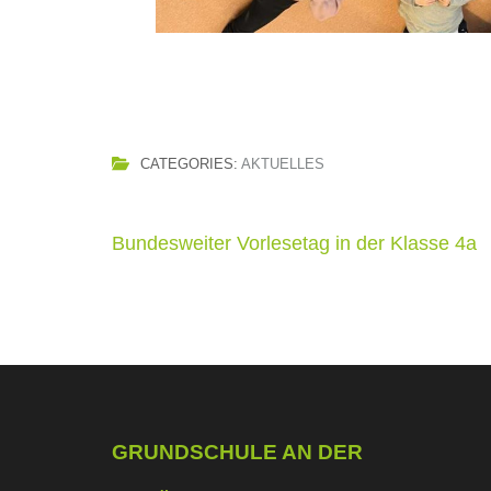
CATEGORIES:
AKTUELLES
Beitragsnavigation
Bundesweiter Vorlesetag in der Klasse 4a
GRUNDSCHULE AN DER