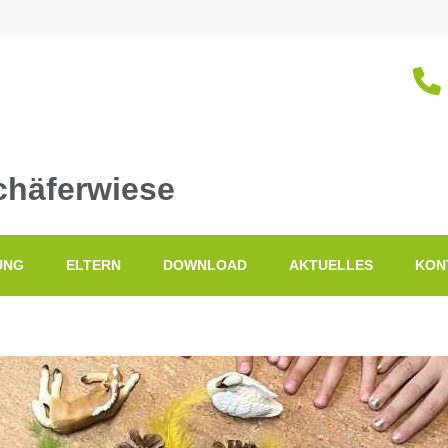
chäferwiese
UNG
ELTERN
DOWNLOAD
AKTUELLES
KON