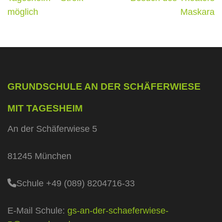
möglich
Maskara
GRUNDSCHULE AN DER SCHÄFERWIESE
MIT TAGESHEIM
An der Schäferwiese 5
81245 München
Schule +49 (089) 8204716-33
E-Mail Schule:
gs-an-der-schaeferwiese-