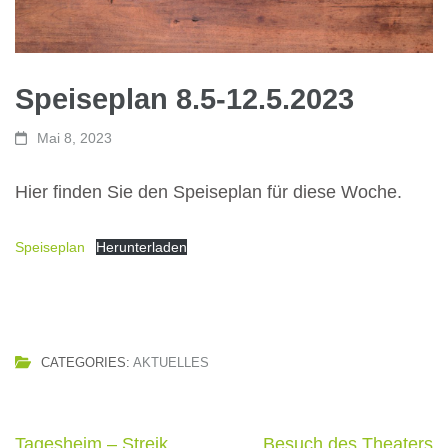
Speiseplan 8.5-12.5.2023
Mai 8, 2023
Hier finden Sie den Speiseplan für diese Woche.
Speiseplan
Herunterladen
CATEGORIES:
AKTUELLES
Beitragsnavigation
Tagesheim – Streik
Besuch des Theaters