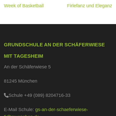
Beitragsnavigation
Week of Basketball
Firlefanz und Eleganz
GRUNDSCHULE AN DER SCHÄFERWIESE
MIT TAGESHEIM
An der Schäferwiese 5
81245 München
Schule +49 (089) 8204716-33
E-Mail Schule:
gs-an-der-schaeferwiese-