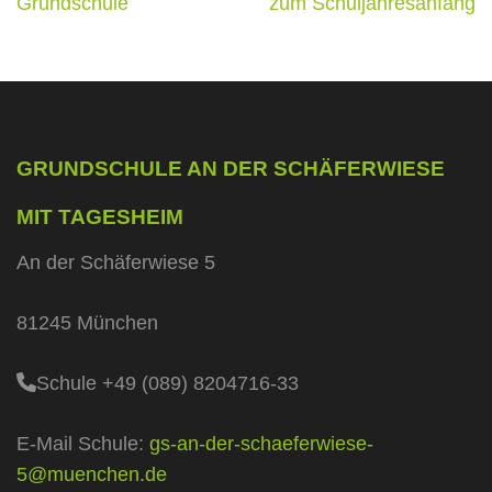
Grundschule
zum Schuljahresanfang
GRUNDSCHULE AN DER SCHÄFERWIESE
MIT TAGESHEIM
An der Schäferwiese 5
81245 München
Schule +49 (089) 8204716-33
E-Mail Schule:
gs-an-der-schaeferwiese-
5@muenchen.de