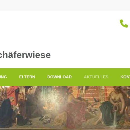
chäferwiese
UNG
ELTERN
DOWNLOAD
AKTUELLES
KON