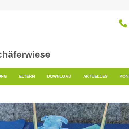
chäferwiese
UNG
ELTERN
DOWNLOAD
AKTUELLES
KON