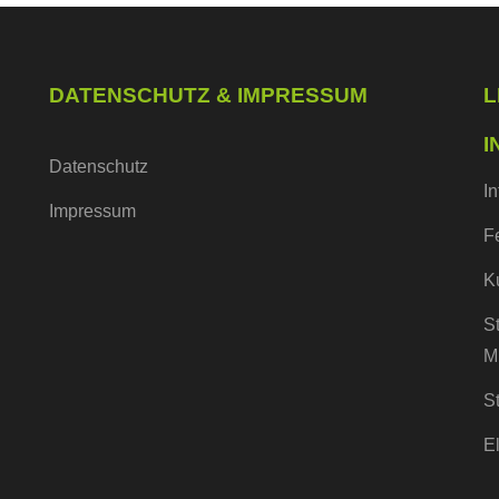
DATENSCHUTZ & IMPRESSUM
L
I
Datenschutz
I
Impressum
F
K
S
M
S
E