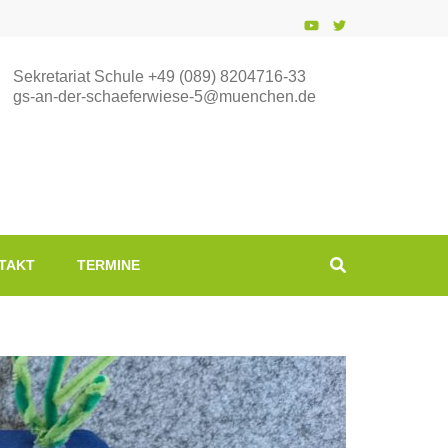
Sekretariat Schule +49 (089) 8204716-33
gs-an-der-schaeferwiese-5@muenchen.de
TAKT
TERMINE