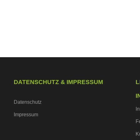
DATENSCHUTZ & IMPRESSUM
L
I
Datenschutz
I
Impressum
F
K