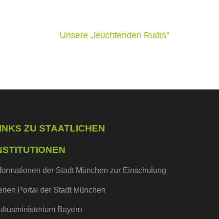
Unsere „leuchtenden Rudis“
INKS ZU STAATLICHEN
NSTITUTIONEN
nformationen der Stadt München zur Einschulung
erien Portal der Stadt München
ultusministerium Bayern