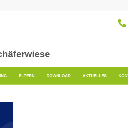
chäferwiese
UNG
ELTERN
DOWNLOAD
AKTUELLES
KON